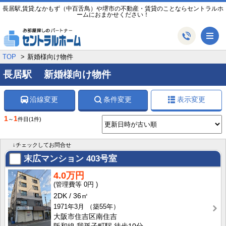
長居駅,賃貸,なかもず（中百舌鳥）や堺市の不動産・賃貸のことならセントラルホ
ームにおまかせください！
メ
TOP
新婚様向け物件
長居駅 新婚様向け物件
沿線変更
条件変更
表示変更
1
1
～
件目
(1件)
↓チェックしてお問合せ
末広マンション
403号室
4.0万円
0円
2DK
36㎡
1971年3月
（築55年）
大阪市住吉区南住吉