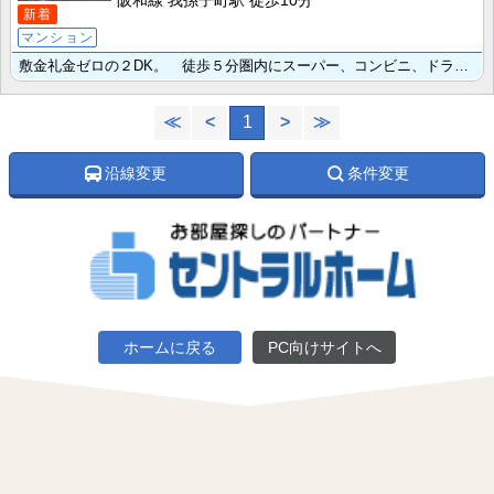
阪和線 我孫子町駅 徒歩10分
新着
マンション
敷金礼金ゼロの２DK。 徒歩５分圏内にスーパー、コンビニ、ドラッグストアがあって便利な立地です。 内･･･
≪
<
1
>
≫
沿線変更
条件変更
ホームに戻る
PC向けサイトへ