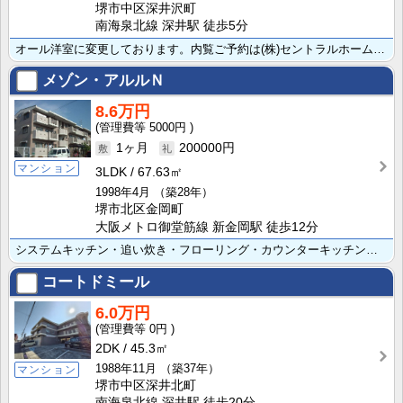
堺市中区深井沢町
南海泉北線 深井駅 徒歩5分
オール洋室に変更しております。内覧ご予約は(株)セントラルホーム072-255-2535迄。
メゾン・アルルＮ
8.6万円
5000円
1ヶ月
200000円
マンション
3LDK
67.63㎡
1998年4月
（築28年）
堺市北区金岡町
大阪メトロ御堂筋線 新金岡駅 徒歩12分
システムキッチン・追い炊き・フローリング・カウンターキッチン 内覧ご予約は(株)セントラルホーム07･･･
コートドミール
6.0万円
0円
2DK
45.3㎡
1988年11月
（築37年）
マンション
堺市中区深井北町
南海泉北線 深井駅 徒歩20分