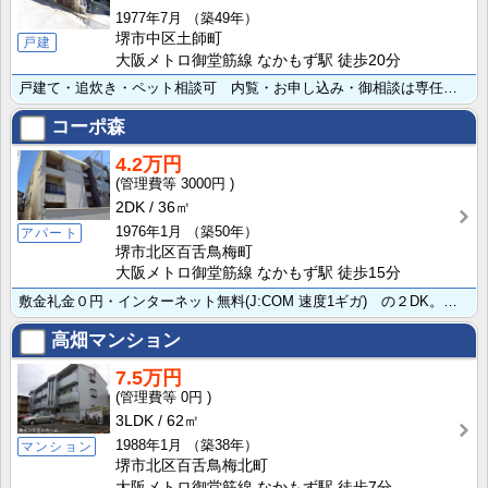
1977年7月
（築49年）
堺市中区土師町
戸建
大阪メトロ御堂筋線 なかもず駅 徒歩20分
戸建て・追炊き・ペット相談可 内覧・お申し込み・御相談は専任募集会社セントラルホーム迄。
コーポ森
4.2万円
3000円
2DK
36㎡
1976年1月
（築50年）
アパート
堺市北区百舌鳥梅町
大阪メトロ御堂筋線 なかもず駅 徒歩15分
敷金礼金０円・インターネット無料(J:COM 速度1ギガ) の２DK。 なかもず駅・白鷺駅、どちらも･･･
高畑マンション
7.5万円
0円
3LDK
62㎡
1988年1月
（築38年）
マンション
堺市北区百舌鳥梅北町
大阪メトロ御堂筋線 なかもず駅 徒歩7分