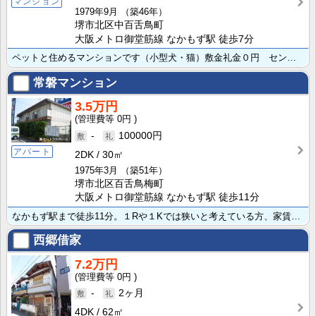
マンション
1979年9月
（築46年）
堺市北区中百舌鳥町
大阪メトロ御堂筋線 なかもず駅 徒歩7分
ペットと住めるマンションです（小型犬・猫）敷金礼金０円 セントラルホームのみ募集しています。
常磐マンション
3.5万円
0円
-
100000円
アパート
2DK
30㎡
1975年3月
（築51年）
堺市北区百舌鳥梅町
大阪メトロ御堂筋線 なかもず駅 徒歩11分
なかもず駅まで徒歩11分。１Rや１Kでは狭いと考えている方、家賃を安くおさえたいお客様におすすめの物･･･
西郷借家
7.2万円
0円
-
2ヶ月
4DK
62㎡