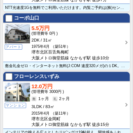
NTT光速度1Gを無料でご利用いただけます。内覧ご予約は(株)セントラルホーム072-255-253･･･
コーポ山口
5.5万円
0円
2DK
31㎡
1975年4月
（築51年）
アパート
堺市北区百舌鳥梅町
大阪メトロ御堂筋線 なかもず駅 徒歩10分
敷金礼金ゼロ・インターネット無料(J:COM 速度320メガ)の１DK。 和室から洋室に変更。 キ･･･
フローレンスいずみ
12.0万円
3000円
1ヶ月
2ヶ月
マンション
3LDK
83㎡
2015年4月
（築11年）
堺市北区金岡町
大阪メトロ御堂筋線 なかもず駅 徒歩15分
インテリアの映える広々としたリビングは19帖超え。開放感あふれる両面バルコニー。内覧ご予約は専任募集･･･