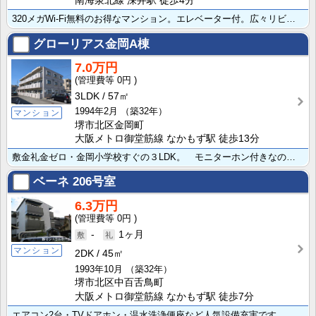
南海泉北線 深井駅 徒歩4分
320メガWi-Fi無料のお得なマンション。エレベーター付。広々リビングも魅力的。オール洋室です。内･･･
グローリアス金岡A棟
7.0万円
0円
3LDK
57㎡
1994年2月
（築32年）
マンション
堺市北区金岡町
大阪メトロ御堂筋線 なかもず駅 徒歩13分
敷金礼金ゼロ・金岡小学校すぐの３LDK。 モニターホン付きなので、セールスや勧誘など不要な来客は応対･･･
ベーネ
206号室
6.3万円
0円
-
1ヶ月
マンション
2DK
45㎡
1993年10月
（築32年）
堺市北区中百舌鳥町
大阪メトロ御堂筋線 なかもず駅 徒歩7分
エアコン2台・TVドアホン・温水洗浄便座など人気設備充実です。駐車場月額5,000円。案内ご予約は専･･･