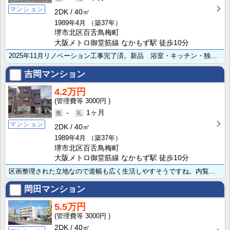
マンション
2DK
40㎡
1989年4月
（築37年）
堺市北区百舌鳥梅町
大阪メトロ御堂筋線 なかもず駅 徒歩10分
2025年11月リノベーション工事完了済。新品 浴室・キッチン・独立洗面化粧台・トイレ・建具等 内覧･･･
吉岡マンション
4.2万円
3000円
-
1ヶ月
マンション
2DK
40㎡
1989年4月
（築37年）
堺市北区百舌鳥梅町
大阪メトロ御堂筋線 なかもず駅 徒歩10分
区画整理された立地なので道幅も広く生活しやすそうですね。内覧ご予約は専任募集会社(株)セントラルホー･･･
岡田マンション
5.5万円
3000円
2DK
40㎡