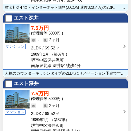
敷金礼金ゼロ・インターネット無料(J:COM 速度320メガ)の2DK。 システムキッチンや洗髪洗･･･
エスト深井
7.5万円
5000円
-
2ヶ月
マンション
2LDK
69.52㎡
1989年1月
（築37年）
堺市中区深井沢町
南海泉北線 深井駅 徒歩4分
人気のカウンターキッチンタイプの2LDKにリノベーション予定です。ネット無料、エレベーター付きのマン･･･
エスト深井
7.5万円
5000円
-
2ヶ月
マンション
2LDK
69.52㎡
1989年1月
（築37年）
堺市中区深井沢町