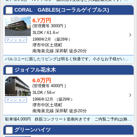
CORAL GABLES(コーラルゲイブルス)
6.7万円
3000円
3LDK
61.6㎡
1998年2月
（築28年）
マンション
堺市中区土塔町
南海泉北線 深井駅 徒歩20分
バルコニーに面したリビングは明るく快適です。小さなお子様がいても、カウンターキッチンから見守りながら･･･
ジョイフル花水木
6.0万円
4000円
3LDK
56㎡
1996年12月
（築29年）
マンション
堺市中区土塔町
南海泉北線 深井駅 徒歩20分
駐車場4,000円 鉄筋コンクリート造南向きです ご内覧ご予約は(株)セントラルホーム072-255･･･
グリーンハイツ