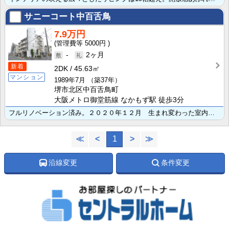
サニーコート中百舌鳥
7.9万円
5000円
-
2ヶ月
新着
2DK
45.63㎡
マンション
1989年7月
（築37年）
堺市北区中百舌鳥町
大阪メトロ御堂筋線 なかもず駅 徒歩3分
フルリノベーション済み。２０２０年１２月 生まれ変わった室内を是非御見学下さい。店舗・事務所仕様相談･･･
≪
<
1
>
≫
沿線変更
条件変更