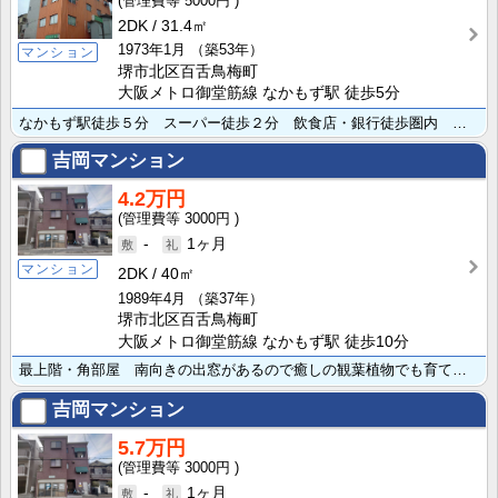
5000円
2DK
31.4㎡
1973年1月
（築53年）
マンション
堺市北区百舌鳥梅町
大阪メトロ御堂筋線 なかもず駅 徒歩5分
なかもず駅徒歩５分 スーパー徒歩２分 飲食店・銀行徒歩圏内 立地が大変便利です。共益費に水道代含む ･･･
吉岡マンション
4.2万円
3000円
-
1ヶ月
マンション
2DK
40㎡
1989年4月
（築37年）
堺市北区百舌鳥梅町
大阪メトロ御堂筋線 なかもず駅 徒歩10分
最上階・角部屋 南向きの出窓があるので癒しの観葉植物でも育ててみたいですね。中百舌鳥小学校区・中百舌･･･
吉岡マンション
5.7万円
3000円
-
1ヶ月