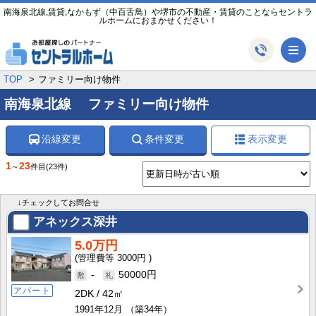
南海泉北線,賃貸,なかもず（中百舌鳥）や堺市の不動産・賃貸のことならセントラ
ルホームにおまかせください！
メ
TOP
ファミリー向け物件
南海泉北線 ファミリー向け物件
沿線変更
条件変更
表示変更
1
23
～
件目
(23件)
↓チェックしてお問合せ
アネックス深井
5.0万円
3000円
-
50000円
アパート
2DK
42㎡
1991年12月
（築34年）