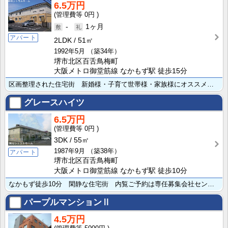
6.5万円
0円
-
1ヶ月
アパート
2LDK
51㎡
1992年5月
（築34年）
堺市北区百舌鳥梅町
大阪メトロ御堂筋線 なかもず駅 徒歩15分
区画整理された住宅街 新婚様・子育て世帯様・家族様にオススメです。内覧ご予約は専任募集会社(株)セン･･･
グレースハイツ
6.5万円
0円
3DK
55㎡
1987年9月
（築38年）
アパート
堺市北区百舌鳥梅町
大阪メトロ御堂筋線 なかもず駅 徒歩10分
なかもず徒歩10分 閑静な住宅街 内覧ご予約は専任募集会社セントラルホーム迄。
パープルマンションⅡ
4.5万円