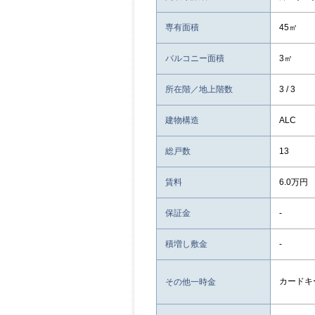
専有面積
45㎡
バルコニー面積
3㎡
所在階／地上階数
3 / 3
建物構造
ALC
総戸数
13
賃料
6.0万円
保証金
-
積増し敷金
-
カードキー
その他一時金