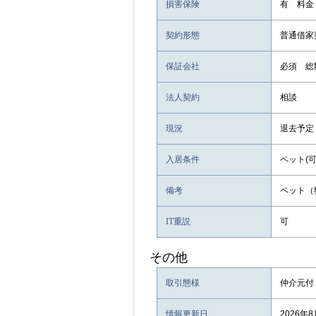
損害保険
有 料金
契約形態
普通借家
保証会社
必須 総
法人契約
相談
現況
退去予定
入居条件
ペット(可
備考
ペット（
IT重説
可
その他
取引態様
仲介元付
情報更新日
2026年