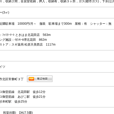
ス，収納２間，全居室収納，押入，収納有，収納３ヶ所，ガス(都市ガス)，下水(公共
(3㎡)
近隣駐車場 10000円/月～ 舗装 駐車場まで300m 屋根：有 シャッター：無
ﾌｧﾐﾘｰﾏｰﾄ ときはま北花田店 563m
グ施設：ｲｵﾝﾓｰﾙ堺北花田 862m
ストア：スギ薬局 松原天美西店 1117m
イツ
市北区常磐町３丁
ロ御堂筋線 北花田駅 徒歩12分
ロ御堂筋線 あびこ駅 徒歩21分
杉本町駅 徒歩25分
 和室(6畳) DK(7.5畳)