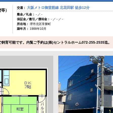
大阪メトロ御堂筋線 北花田駅 徒歩12分
交通：
費等）
敷金／礼金：
- ／ -
保証金／敷引／償却金：
- ／ - ／ -
所在地：
堺市北区常磐町
築年月：
1988年10月
育可能です。内覧ご予約は(株)セントラルホーム072-255-2535迄。