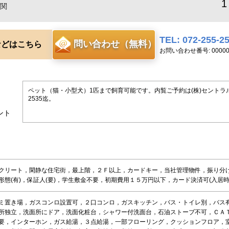
1
関
TEL: 072-255-2
問い合わせ（無料）
などはこちら
お問い合わせ番号: 00000
ペット（猫・小型犬）1匹まで飼育可能です。内覧ご予約は(株)セントラルホー
2535迄。
ント
クリート，閑静な住宅街，最上階，２Ｆ以上，カードキー，当社管理物件，振り分
形態(有)，保証人(要)，学生敷金不要，初期費用１５万円以下，カード決済可(入居時
ミ置き場，ガスコンロ設置可，２口コンロ，ガスキッチン，バス・トイレ別，バス
所独立，洗面所にドア，洗面化粧台，シャワー付洗面台，石油ストーブ不可，ＣＡ
要，インターホン，ガス給湯，３点給湯，一部フローリング，クッションフロア，