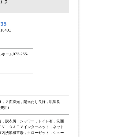
 / 2
535
18401
ム072-255-
け，２面採光，陽当たり良好，眺望良
費用)
有，脱衣所，シャワー，トイレ有，洗面
ＴＶ，ＣＡＴＶインターネット，ネット
室内洗濯機置場，クローゼット，シュー