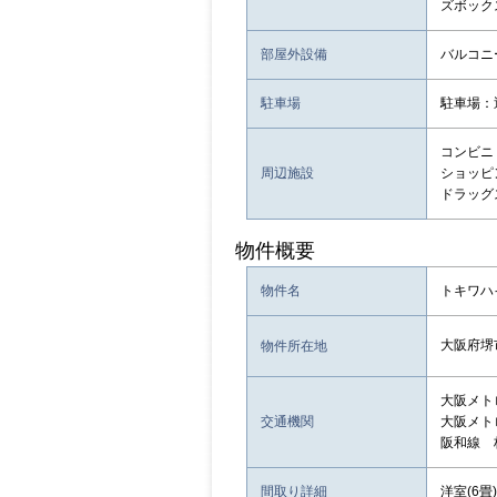
ズボック
部屋外設備
バルコニー
駐車場
駐車場：
コンビニ：
周辺施設
ショッピン
ドラッグ
物件概要
物件名
トキワハ
大阪府堺
物件所在地
大阪メト
交通機関
大阪メト
阪和線 
間取り詳細
洋室(6畳)