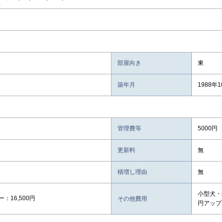
部屋向き
東
築年月
1988年
管理費等
5000円
更新料
無
積増し理由
無
小型犬・
：16,500円
その他費用
円アップ