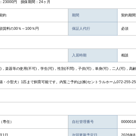
：23000円 損保期間：24ヶ月
契約
期間
契約期間
額賃料の30％～100％円
保証人代行
必須
入居時期
相談
)，楽器等の使用(不可)，学生(可)，性別(不問)，子供(可)，単身(可)，二人(可)，高齢
猫・小型犬）1匹まで飼育可能です。内覧ご予約は(株)セントラルホーム072-255-25
（専任）
自社管理番号
0000018
8月1日
次回更新予定日
2026年