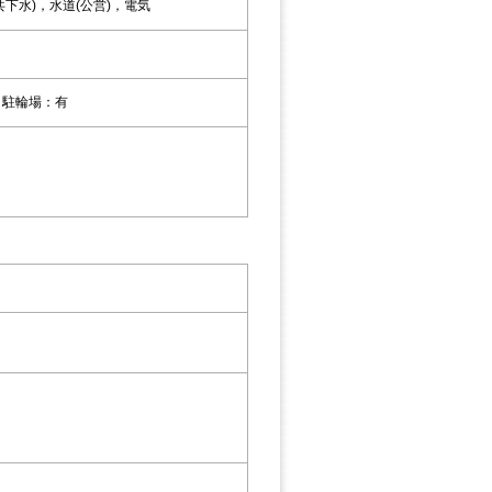
下水)，水道(公営)，電気
 駐輪場：有