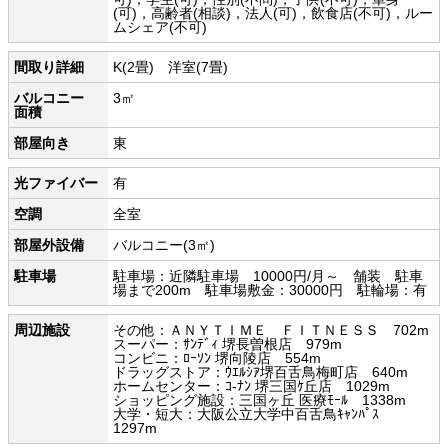
(可)，高齢者(相談)，法人(可)，飲食店(不可)，ルー
ムシェア(不可)
間取り詳細
K(2畳) 洋室(7畳)
バルコニー
3㎡
面積
部屋向き
東
光ファイバー
有
空調
全室
部屋外設備
バルコニー(3㎡)
駐車場
駐車場：近隣駐車場 10000円/月～ 舗装 駐車
場まで200m 駐車場敷金：30000円 駐輪場：有
周辺施設
その他：ＡＮＹＴＩＭＥ ＦＩＴＮＥＳＳ 702m
スーパー：ｻﾝﾃﾞｨ 堺長曽根店 979m
コンビニ：ﾛｰｿﾝ 堺向陵店 554m
ドラッグストア：ｳｴﾙｼｱ堺百舌鳥梅町店 640m
ホームセンター：ｺ-ﾅﾝ 堺三国ｹ丘店 1029m
ショッピング施設：三国ヶ丘 医療ﾓｰﾙ 1338m
大学・短大：大阪公立大学中百舌鳥ｷｬﾝﾊﾟｽ
1297m