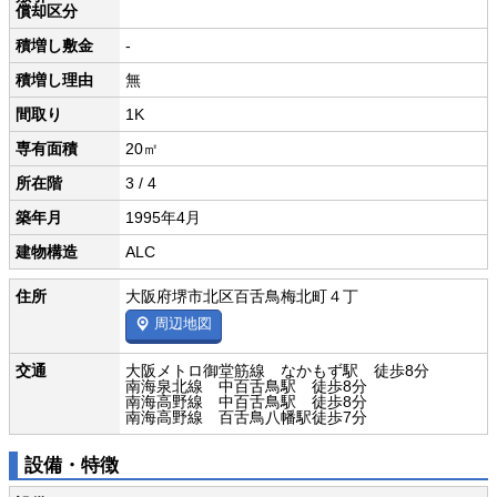
償却区分
積増し敷金
-
積増し理由
無
間取り
1K
専有面積
20㎡
所在階
3 / 4
築年月
1995年4月
建物構造
ALC
住所
大阪府堺市北区百舌鳥梅北町４丁
周辺地図
交通
大阪メトロ御堂筋線 なかもず駅 徒歩8分
南海泉北線 中百舌鳥駅 徒歩8分
南海高野線 中百舌鳥駅 徒歩8分
南海高野線 百舌鳥八幡駅徒歩7分
設備・特徴