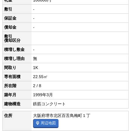
礼金
100000円
敷引
-
保証金
-
償却金
-
敷引
償却区分
積増し敷金
-
積増し理由
無
間取り
1K
専有面積
22.55㎡
所在階
2 / 8
築年月
1999年3月
建物構造
鉄筋コンクリート
住所
大阪府堺市北区百舌鳥梅町１丁
周辺地図