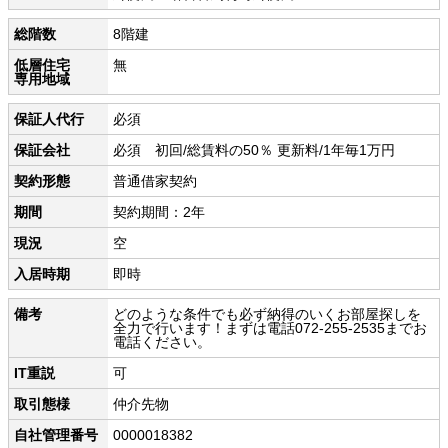
総階数
8階建
低層住宅
無
専用地域
保証人代行
必須
保証会社
必須 初回/総賃料の50％ 更新料/1年毎1万円
契約形態
普通借家契約
期間
契約期間：2年
現況
空
入居時期
即時
備考
どのような条件でも必ず納得のいくお部屋探しを
全力で行います！まずは電話072-255-2535までお
電話ください。
IT重説
可
取引態様
仲介先物
自社管理番号
0000018382