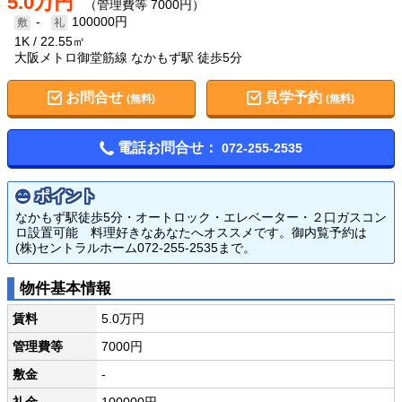
5.0万円
（管理費等 7000円）
-
100000円
1K
22.55㎡
大阪メトロ御堂筋線 なかもず駅 徒歩5分
お問合せ
見学予約
(無料)
(無料)
電話お問合せ：
072-255-2535
ポイント
なかもず駅徒歩5分・オートロック・エレベーター・２口ガスコン
ロ設置可能 料理好きなあなたへオススメです。御内覧予約は
(株)セントラルホーム072-255-2535まで。
物件基本情報
賃料
5.0万円
管理費等
7000円
敷金
-