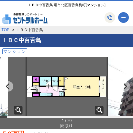
ＩＢＣ中百舌鳥 堺市北区百舌鳥梅町[マンション]
メ
TOP
ＩＢＣ中百舌鳥
ＩＢＣ中百舌鳥
マンション
1 / 20
間取り