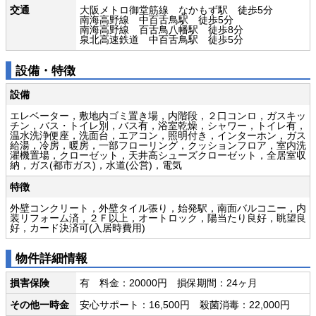
交通
大阪メトロ御堂筋線 なかもず駅 徒歩5分
南海高野線 中百舌鳥駅 徒歩5分
南海高野線 百舌鳥八幡駅 徒歩8分
泉北高速鉄道 中百舌鳥駅 徒歩5分
設備・特徴
設備
エレベーター，敷地内ゴミ置き場，内階段，２口コンロ，ガスキッ
チン，バス・トイレ別，バス有，浴室乾燥，シャワー，トイレ有，
温水洗浄便座，洗面台，エアコン，照明付き，インターホン，ガス
給湯，冷房，暖房，一部フローリング，クッションフロア，室内洗
濯機置場，クローゼット，天井高シューズクローゼット，全居室収
納，ガス(都市ガス)，水道(公営)，電気
特徴
外壁コンクリート，外壁タイル張り，始発駅，南面バルコニー，内
装リフォーム済，２Ｆ以上，オートロック，陽当たり良好，眺望良
好，カード決済可(入居時費用)
物件詳細情報
損害保険
有 料金：20000円 損保期間：24ヶ月
その他一時金
安心サポート：16,500円 殺菌消毒：22,000円