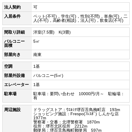
法人契約
可
入居条件
ペット(不可)，学生(可)，性別(不問)，単身(可)，二
人(不可)，高齢者(相談)，法人(可)，飲食店(不可)
間取り詳細
洋室(7.5畳) K(3畳)
バルコニー
5㎡
面積
部屋向き
南東
空調
1基
部屋外設備
バルコニー(5㎡)
エレベーター
1基
駐車場
駐車場：要問い合わせ 10000円/月～ 駐輪場：
有
周辺施設
ドラッグストア：ｳｴﾙｼｱ堺百舌鳥梅町店 193m
ショッピング施設：Frespo(ﾌﾚｽﾎﾟ) しんかな店
1977m
警察署・交番：北堺警察署 1870m
役所：堺市北区役所 2212m
郵便局：堺百舌鳥梅町郵便局 597m