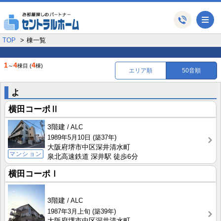
メ
TOP
棟一覧
1
4
4
～
棟目
(
棟)
エリア順
50音順
よ
横田コーポⅡ
3階建
ALC
1989年5月10日
(築37年)
大阪府堺市中区深井清水町
マンション
泉北高速鉄道 深井駅 徒歩6分
横田コーポⅠ
3階建
ALC
1987年3月上旬
(築39年)
大阪府堺市中区深井清水町