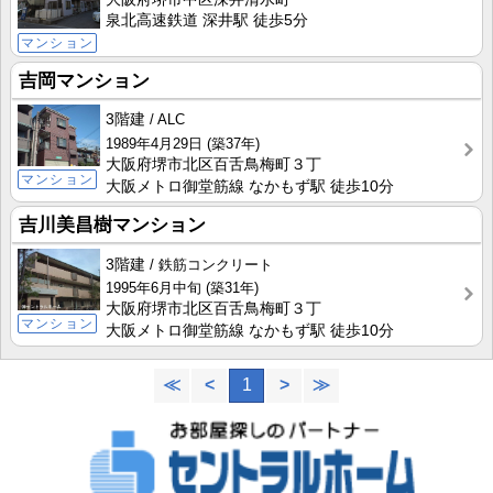
泉北高速鉄道 深井駅 徒歩5分
マンション
吉岡マンション
3階建
ALC
1989年4月29日
(築37年)
大阪府堺市北区百舌鳥梅町３丁
マンション
大阪メトロ御堂筋線 なかもず駅 徒歩10分
吉川美昌樹マンション
3階建
鉄筋コンクリート
1995年6月中旬
(築31年)
大阪府堺市北区百舌鳥梅町３丁
マンション
大阪メトロ御堂筋線 なかもず駅 徒歩10分
≪
<
1
>
≫