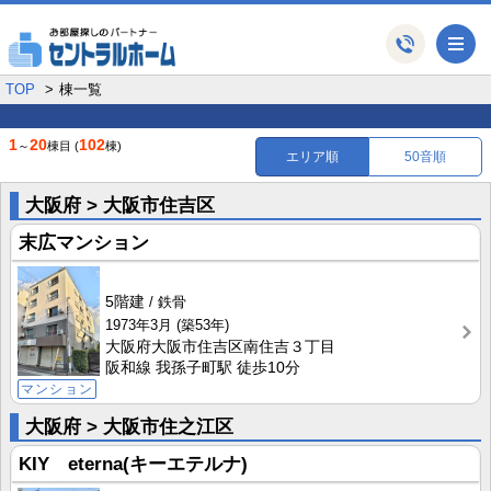
メ
TOP
棟一覧
1
20
102
～
棟目
(
棟)
エリア順
50音順
大阪府 > 大阪市住吉区
末広マンション
5階建
鉄骨
1973年3月
(築53年)
大阪府大阪市住吉区南住吉３丁目
阪和線 我孫子町駅 徒歩10分
マンション
大阪府 > 大阪市住之江区
KIY eterna(キーエテルナ)