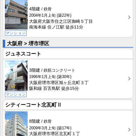
4階建
鉄骨
2004年1月上旬
(築22年)
大阪府大阪市住之江区御崎５丁目
南海本線 住ノ江駅 徒歩11分
マンション
大阪府 > 堺市堺区
ジュネスコート
3階建
鉄筋コンクリート
1996年1月上旬
(築30年)
大阪府堺市堺区旭ヶ丘北町３丁
阪和線 百舌鳥駅 徒歩15分
マンション
シティーコート北瓦町Ⅱ
8階建
鉄骨
2009年3月上旬
(築17年)
大阪府堺市堺区北瓦町１丁