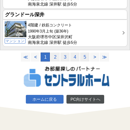
南海泉北線 深井駅 徒歩5分
グランドール深井
4階建
鉄筋コンクリート
1990年3月上旬
(築36年)
大阪府堺市中区深井沢町
マンション
南海泉北線 深井駅 徒歩5分
≪
<
1
2
3
4
5
>
≫
ホームに戻る
PC向けサイトへ