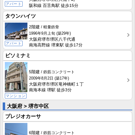
アパート
阪和線 百舌鳥駅 徒歩15分
タウンハイツ
2階建
軽量鉄骨
1996年9月上旬
(築29年)
大阪府堺市堺区八千代通
アパート
南海高野線 堺東駅 徒歩17分
ピソミナミ
5階建
鉄筋コンクリート
2009年8月2日
(築17年)
大阪府堺市堺区竜神橋町１丁
南海本線 堺駅 徒歩3分
マンション
大阪府 > 堺市中区
プレジオカーサ
6階建
鉄筋コンクリート