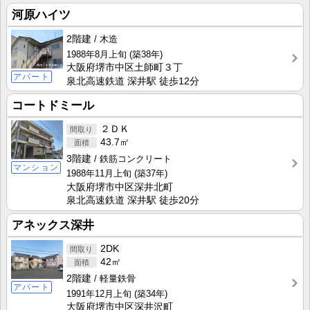
河原ハイツ
2階建
木造
1988年8月上旬
(築38年)
大阪府堺市中区土師町３丁
アパート
泉北高速鉄道 深井駅 徒歩12分
コートドミール
２ＤＫ
43.7㎡
3階建
鉄筋コンクリート
マンション
1988年11月上旬
(築37年)
大阪府堺市中区深井北町
泉北高速鉄道 深井駅 徒歩20分
アネックス深井
2DK
42㎡
2階建
軽量鉄骨
アパート
1991年12月上旬
(築34年)
大阪府堺市中区深井沢町