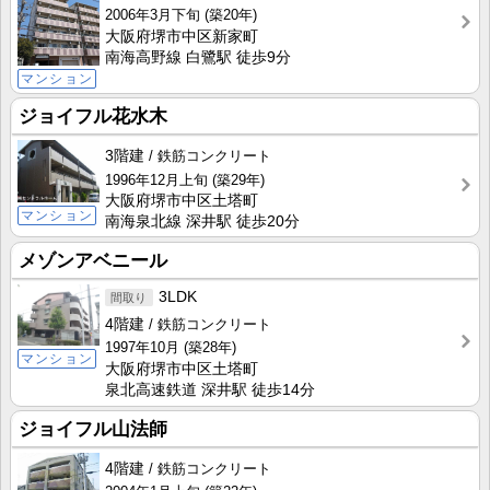
2006年3月下旬
(築20年)
大阪府堺市中区新家町
南海高野線 白鷺駅 徒歩9分
マンション
ジョイフル花水木
3階建
鉄筋コンクリート
1996年12月上旬
(築29年)
大阪府堺市中区土塔町
マンション
南海泉北線 深井駅 徒歩20分
メゾンアベニール
3LDK
4階建
鉄筋コンクリート
1997年10月
(築28年)
マンション
大阪府堺市中区土塔町
泉北高速鉄道 深井駅 徒歩14分
ジョイフル山法師
4階建
鉄筋コンクリート