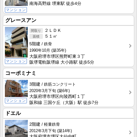
南海高野線 堺東駅 徒歩4分
マンション
グレースアン
２ＬＤＫ
５１㎡
5階建
鉄骨
1990年10月
(築35年)
大阪府堺市堺区熊野町東３丁
マンション
阪堺電軌阪堺線 大小路駅 徒歩5分
コーポミナミ
3階建
鉄筋コンクリート
2020年3月下旬
(築6年)
大阪府堺市堺区向陵西町１丁
マンション
阪和線 三国ケ丘（大阪）駅 徒歩7分
ドエル
2階建
軽量鉄骨
2012年3月下旬
(築14年)
大阪府堺市堺区大仙中町