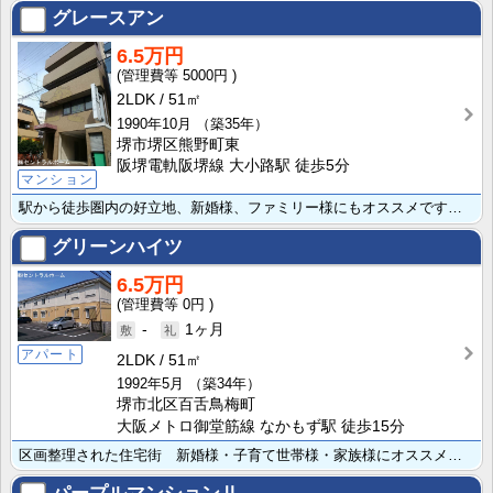
グレースアン
6.5万円
5000円
2LDK
51㎡
1990年10月
（築35年）
堺市堺区熊野町東
阪堺電軌阪堺線 大小路駅 徒歩5分
マンション
駅から徒歩圏内の好立地、新婚様、ファミリー様にもオススメです。内覧ご予約は専任募集会社(株)セントラ･･･
グリーンハイツ
6.5万円
0円
-
1ヶ月
アパート
2LDK
51㎡
1992年5月
（築34年）
堺市北区百舌鳥梅町
大阪メトロ御堂筋線 なかもず駅 徒歩15分
区画整理された住宅街 新婚様・子育て世帯様・家族様にオススメです。内覧ご予約は専任募集会社(株)セン･･･