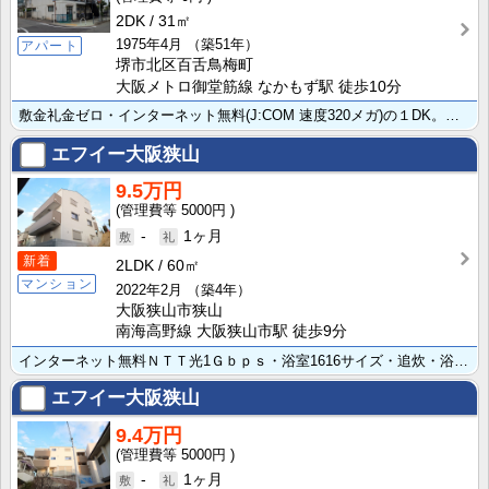
2DK
31㎡
1975年4月
（築51年）
アパート
堺市北区百舌鳥梅町
大阪メトロ御堂筋線 なかもず駅 徒歩10分
敷金礼金ゼロ・インターネット無料(J:COM 速度320メガ)の１DK。 和室から洋室に変更。 キ･･･
エフイー大阪狭山
9.5万円
5000円
-
1ヶ月
新着
2LDK
60㎡
マンション
2022年2月
（築4年）
大阪狭山市狭山
南海高野線 大阪狭山市駅 徒歩9分
インターネット無料ＮＴＴ光1Ｇｂｐｓ・浴室1616サイズ・追炊・浴室乾燥・システム3口グリル付対面キ･･･
エフイー大阪狭山
9.4万円
5000円
-
1ヶ月