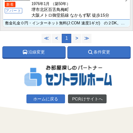
1976年1月
（築50年）
新着
堺市北区百舌鳥梅町
アパート
大阪メトロ御堂筋線 なかもず駅 徒歩15分
敷金礼金０円・インターネット無料(J:COM 速度1ギガ) の２DK。 なかもず駅・白鷺駅、どちらも･･･
≪
<
1
>
≫
沿線変更
条件変更
ホームに戻る
PC向けサイトへ