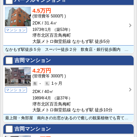
パープルマンションⅡ
4.5万円
5000円
2DK
31.4㎡
1973年1月
（築53年）
マンション
堺市北区百舌鳥梅町
大阪メトロ御堂筋線 なかもず駅 徒歩5分
なかもず駅徒歩５分 スーパー徒歩２分 飲食店・銀行徒歩圏内 立地が大変便利です。共益費に水道代含む ･･･
吉岡マンション
4.2万円
3000円
-
1ヶ月
マンション
2DK
40㎡
1989年4月
（築37年）
堺市北区百舌鳥梅町
大阪メトロ御堂筋線 なかもず駅 徒歩10分
最上階・角部屋 南向きの出窓があるので癒しの観葉植物でも育ててみたいですね。中百舌鳥小学校区・中百舌･･･
吉岡マンション