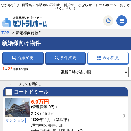
なかもず（中百舌鳥）や堺市の不動産・賃貸のことならセントラルホームにおまか
せください！
メ
TOP
新婚様向け物件
新婚様向け物件
沿線変更
条件変更
表示変更
1
22
～
件目
(22件)
↓チェックしてお問合せ
コートドミール
6.0万円
0円
2DK
45.3㎡
1988年11月
（築37年）
マンション
堺市中区深井北町