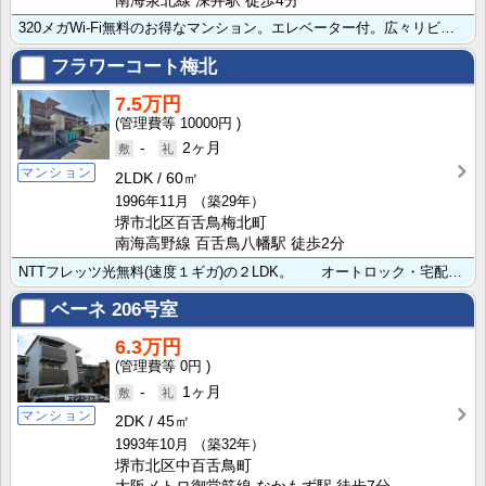
南海泉北線 深井駅 徒歩4分
320メガWi-Fi無料のお得なマンション。エレベーター付。広々リビングも魅力的。オール洋室です。内･･･
フラワーコート梅北
7.5万円
10000円
-
2ヶ月
マンション
2LDK
60㎡
1996年11月
（築29年）
堺市北区百舌鳥梅北町
南海高野線 百舌鳥八幡駅 徒歩2分
NTTフレッツ光無料(速度１ギガ)の２LDK。 オートロック・宅配ボックス・システムキッチン・追い･･･
ベーネ
206号室
6.3万円
0円
-
1ヶ月
マンション
2DK
45㎡
1993年10月
（築32年）
堺市北区中百舌鳥町