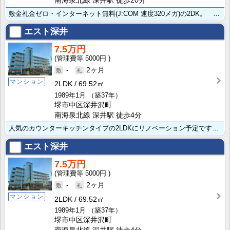
南海泉北線 深井駅 徒歩20分
敷金礼金ゼロ・インターネット無料(J:COM 速度320メガ)の2DK。 システムキッチンや洗髪洗･･･
エスト深井
7.5万円
5000円
-
2ヶ月
マンション
2LDK
69.52㎡
1989年1月
（築37年）
堺市中区深井沢町
南海泉北線 深井駅 徒歩4分
人気のカウンターキッチンタイプの2LDKにリノベーション予定です。ネット無料、エレベーター付きのマン･･･
エスト深井
7.5万円
5000円
-
2ヶ月
マンション
2LDK
69.52㎡
1989年1月
（築37年）
堺市中区深井沢町