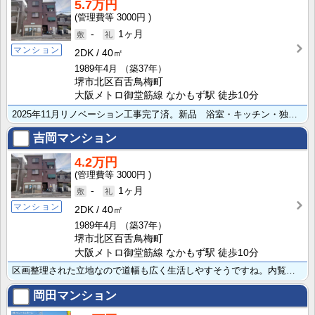
5.7万円
3000円
-
1ヶ月
マンション
2DK
40㎡
1989年4月
（築37年）
堺市北区百舌鳥梅町
大阪メトロ御堂筋線 なかもず駅 徒歩10分
2025年11月リノベーション工事完了済。新品 浴室・キッチン・独立洗面化粧台・トイレ・建具等 内覧･･･
吉岡マンション
4.2万円
3000円
-
1ヶ月
マンション
2DK
40㎡
1989年4月
（築37年）
堺市北区百舌鳥梅町
大阪メトロ御堂筋線 なかもず駅 徒歩10分
区画整理された立地なので道幅も広く生活しやすそうですね。内覧ご予約は専任募集会社(株)セントラルホー･･･
岡田マンション