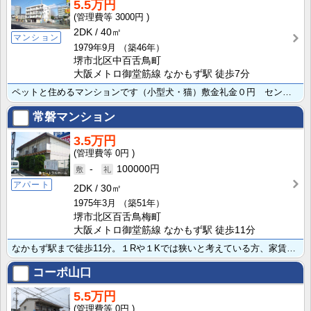
5.5万円
3000円
2DK
40㎡
マンション
1979年9月
（築46年）
堺市北区中百舌鳥町
大阪メトロ御堂筋線 なかもず駅 徒歩7分
ペットと住めるマンションです（小型犬・猫）敷金礼金０円 セントラルホームのみ募集しています。
常磐マンション
3.5万円
0円
-
100000円
アパート
2DK
30㎡
1975年3月
（築51年）
堺市北区百舌鳥梅町
大阪メトロ御堂筋線 なかもず駅 徒歩11分
なかもず駅まで徒歩11分。１Rや１Kでは狭いと考えている方、家賃を安くおさえたいお客様におすすめの物･･･
コーポ山口
5.5万円
0円