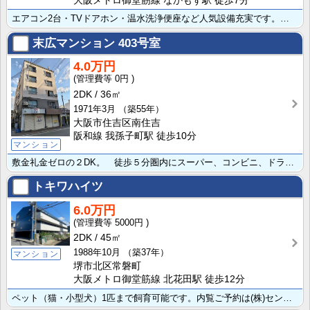
大阪メトロ御堂筋線 なかもず駅 徒歩7分
エアコン2台・TVドアホン・温水洗浄便座など人気設備充実です。駐車場月額5,000円。案内ご予約は専･･･
末広マンション
403号室
4.0万円
0円
2DK
36㎡
1971年3月
（築55年）
大阪市住吉区南住吉
阪和線 我孫子町駅 徒歩10分
マンション
敷金礼金ゼロの２DK。 徒歩５分圏内にスーパー、コンビニ、ドラッグストアがあって便利な立地です。 内･･･
トキワハイツ
6.0万円
5000円
2DK
45㎡
1988年10月
（築37年）
マンション
堺市北区常磐町
大阪メトロ御堂筋線 北花田駅 徒歩12分
ペット（猫・小型犬）1匹まで飼育可能です。内覧ご予約は(株)セントラルホーム072-255-2535･･･