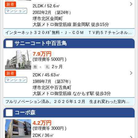
新着
2LDK
52.6㎡
マンション
2002年2月
（築24年）
堺市北区金岡町
大阪メトロ御堂筋線 新金岡駅 徒歩15分
インターネット３２０ﾒｶﾞ無料・Ｊ－ＣＯＭ ＴＶ約５７チャンネル無料・カウンターキッチン・追い焚き付･･･
サニーコート中百舌鳥
7.9万円
5000円
-
2ヶ月
新着
2DK
45.63㎡
マンション
1989年7月
（築37年）
堺市北区中百舌鳥町
大阪メトロ御堂筋線 なかもず駅 徒歩3分
フルリノベーション済み。２０２０年１２月 生まれ変わった室内を是非御見学下さい。店舗・事務所仕様相談･･･
コーポ森
4.2万円
3000円
2DK
36㎡